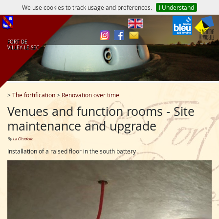
We use cookies to track usage and preferences.
I Understand
en
FORT DE
VILLEY‑LE‑SEC
>
The fortification
>
Renovation over time
Venues and function rooms - Site
maintenance and upgrade
by
La Citadelle
Installation of a raised floor in the south battery