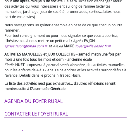
pour une après-midi jeux de société
. Ce sera l’occasion d’échanger atour
des activités qui vous intéresseraient au long de l’année (activités
manuelles, jardinage, jeux de société, promenades, sorties...faites nous
part de vos envies)
Nous partagerons un goûter ensemble en base de ce que chacun pourra
ramener.
Pour tout renseignement ou pour nous signaler ce que vous apportez,
n’hésitez pas à nous mettre un petit mail :
Agnès
FAJON
agnes.fajon@gmail.com
et
Alexia
MAIRE
foyer@villeylesec.fr
ACTIVITES MANUELLES et JEUX COLLECTIFS - samedi matin une fois par
mois à une fois tous les mois et demi - ancienne école
Élodie
HUET
proposera
à partir du mois d’octobre
, des activités manuelles
pour les enfants de 4 à 12 ans. Le calendrier et les activités seront définis à
l’avance. Détails dans le prochain Trabec Flash.
La liste des activités n’est pas exhaustive… d’autres réflexions seront
menées suite à l’Assemblée Générale
.
AGENDA DU FOYER RURAL
CONTACTER LE FOYER RURAL