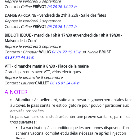
Reprise le vendredi 3 septembre
Contact :
Céline
PRÉVOT
06 70 76 14 22
DANSE AFRICAINE - vendredi de 21h à 22h - Salle des fêtes
Reprise le vendredi 3 septembre
Contact :
Céline
PRÉVOT
06 70 76 14 22
BIBLIOTHEQUE - mardi de 16h à 17h30 et vendredi de 18h à 19h30 -
Maison de la Com’
Reprise le vendredi 3 septembre
Contacts :
Christian
WILLIG
06 01 77 15 15
et
Nicole
BRUST
03 83 62 44 84
VTT - dimanche matin à 8h30 - Place de la mairie
Grands parcours avec VTT, vélos électriques
Reprise le dimanche 5 septembre
Contact :
Laurent
CAILLET
06 16 91 24 64
A NOTER
Attention
: Actuellement, suite aux mesures gouvernementales face
au Covid, le pass sanitaire est obligatoire pour pouvoir participer aux
activités proposées.
Le pass sanitaire consiste à présenter une preuve sanitaire, parmi les
trois suivantes :
La vaccination, à la condition que les personnes disposent d’un
schéma vaccinal complet et du délai nécessaire après l’injection
finale