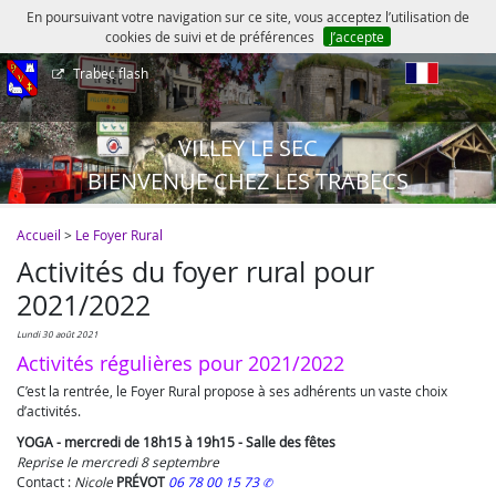
En poursuivant votre navigation sur ce site, vous acceptez l’utilisation de
cookies de suivi et de préférences
J’accepte
Trabec flash
fr
VILLEY LE SEC
BIENVENUE CHEZ LES TRABECS
Accueil
>
Le Foyer Rural
Activités du foyer rural pour
2021/2022
lundi 30 août 2021
Activités régulières pour 2021/2022
C’est la rentrée, le Foyer Rural propose à ses adhérents un vaste choix
d’activités.
YOGA - mercredi de 18h15 à 19h15 - Salle des fêtes
Reprise le mercredi 8 septembre
Contact :
Nicole
PRÉVOT
06 78 00 15 73