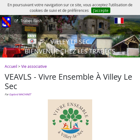
En poursuivant votre navigation sur ce site, vous acceptez l’utilisation de
cookies de suivi et de préférences
J’accepte
Trabec flash
fr
VILLEY LE SEC
BIENVENUE CHEZ LES TRABECS
Accueil
>
Vie associative
VEAVLS - Vivre Ensemble À Villey Le
Sec
par
Gaylord MACHINET