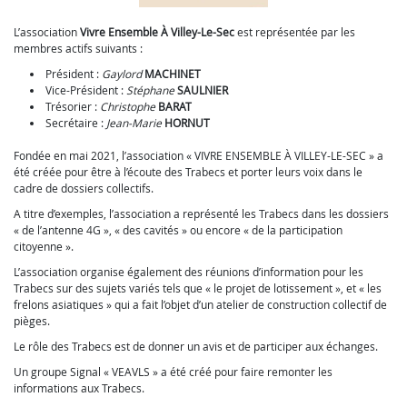
L’association
Vivre Ensemble À Villey-Le-Sec
est représentée par les
membres actifs suivants :
Président :
Gaylord
MACHINET
Vice-Président :
Stéphane
SAULNIER
Trésorier :
Christophe
BARAT
Secrétaire :
Jean-Marie
HORNUT
Fondée en mai 2021, l’association « VIVRE ENSEMBLE À VILLEY-LE-SEC » a
été créée pour être à l’écoute des Trabecs et porter leurs voix dans le
cadre de dossiers collectifs.
A titre d’exemples, l’association a représenté les Trabecs dans les dossiers
« de l’antenne 4G », « des cavités » ou encore « de la participation
citoyenne ».
L’association organise également des réunions d’information pour les
Trabecs sur des sujets variés tels que « le projet de lotissement », et « les
frelons asiatiques » qui a fait l’objet d’un atelier de construction collectif de
pièges.
Le rôle des Trabecs est de donner un avis et de participer aux échanges.
Un groupe Signal « VEAVLS » a été créé pour faire remonter les
informations aux Trabecs.