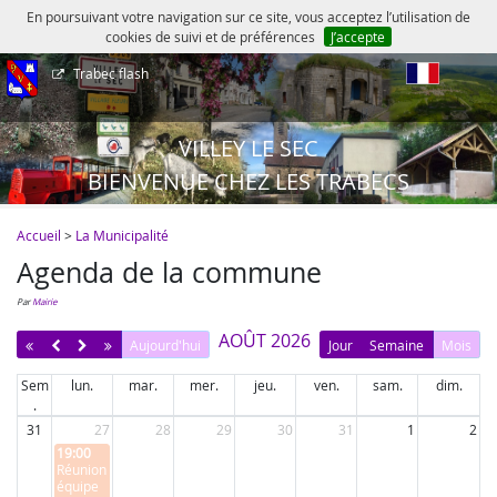
En poursuivant votre navigation sur ce site, vous acceptez l’utilisation de
cookies de suivi et de préférences
J’accepte
Trabec flash
fr
VILLEY LE SEC
BIENVENUE CHEZ LES TRABECS
Accueil
>
La Municipalité
Agenda de la commune
par
Mairie
AOÛT 2026
Aujourd'hui
Jour
Semaine
Mois
Sem
lun.
mar.
mer.
jeu.
ven.
sam.
dim.
.
31
27
28
29
30
31
1
2
19:00
Réunion
équipe