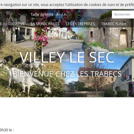
e navigation sur ce site, vous acceptez l’utilisation de cookies de suivi et de pré
Rechercher :
Taille du texte :
A+
/
A-
IE ASSOCIATIVE
LA MUNICIPALITÉ
LES ENTREPRISES
TRABEC FLASH
VILLEY LE SEC
BIENVENUE CHEZ LES TRABECS
h30 le :