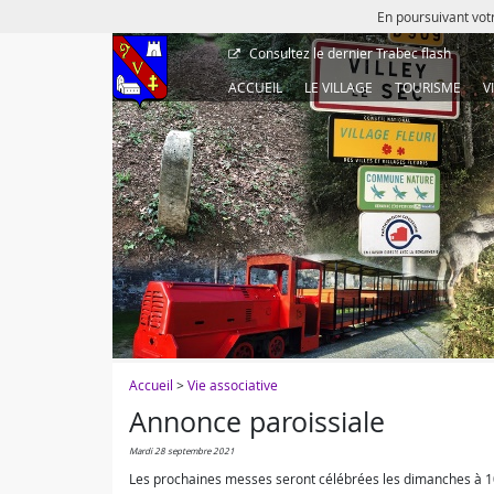
En poursuivant votr
Consultez le dernier
Trabec flash
ACCUEIL
LE VILLAGE
TOURISME
V
Accueil
>
Vie associative
Annonce paroissiale
mardi 28 septembre 2021
Les prochaines messes seront célébrées les dimanches à 10