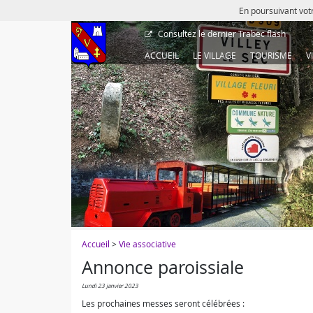
En poursuivant votr
Consultez le dernier
Trabec flash
ACCUEIL
LE VILLAGE
TOURISME
V
Accueil
>
Vie associative
Annonce paroissiale
lundi 23 janvier 2023
Les prochaines messes seront célébrées :