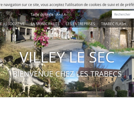
e navigation sur ce site, vous acceptez l’utilisation de cookies de suivi et de pré
Rechercher :
Taille du texte :
A+
/
A-
IE ASSOCIATIVE
LA MUNICIPALITÉ
LES ENTREPRISES
TRABEC FLASH
VILLEY LE SEC
BIENVENUE CHEZ LES TRABECS