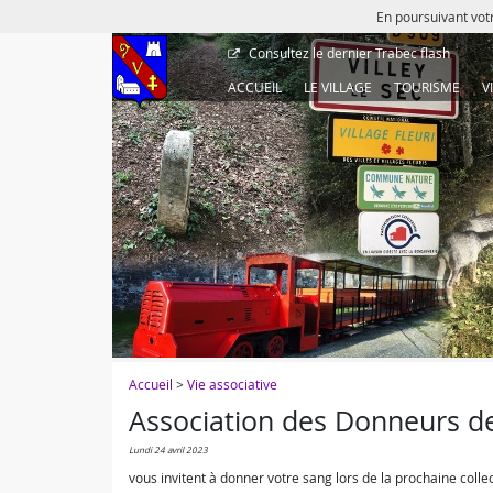
En poursuivant votr
Consultez le dernier
Trabec flash
ACCUEIL
LE VILLAGE
TOURISME
V
Accueil
>
Vie associative
Association des Donneurs de
lundi 24 avril 2023
vous invitent à donner votre sang lors de la prochaine colle