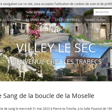
e navigation sur ce site, vous acceptez l’utilisation de cookies de suivi et de pré
Rechercher :
Taille du texte :
A+
/
A-
IE ASSOCIATIVE
LA MUNICIPALITÉ
LES ENTREPRISES
TRABEC FLASH
VILLEY LE SEC
BIENVENUE CHEZ LES TRABECS
 Sang de la boucle de la Moselle
cte de sang le mercredi 31 mai 2023 à Pierre-la-Treiche, à la Salle Poussot de 16h