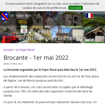
En poursuivant votre navigation sur ce site, vous acceptez l’utilisation de
cookies de suivi et de préférences
J’accepte
Trabec flash
fr
VILLEY LE SEC
BIENVENUE CHEZ LES TRABECS
Accueil
>
Le Foyer Rural
Brocante - 1er mai 2022
mardi 22 février 2022
La brocante organisée par le Foyer Rural aura bien lieu le 1er mai 2022.
Les emplacements des exposants seront inscrits au sol rue de Toul, place
de l’église, rue de Maron jusqu’au pont du fort.
A partir de 6 heures, ces rues seront donc occupées par le déballage
jusqu’au soir 18h. Les véhicules des exposants resteront derrière les
stands.
Ce jour-là, les habitants ne pourront pas stationner devant chez eux. Un