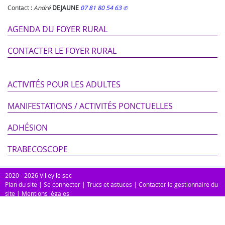
Contact :
André
DEJAUNE
07 81 80 54 63
AGENDA DU FOYER RURAL
CONTACTER LE FOYER RURAL
ACTIVITÉS POUR LES ADULTES
MANIFESTATIONS / ACTIVITÉS PONCTUELLES
ADHÉSION
TRABECOSCOPE
2020 - 2026 Villey le sec
Plan du site
|
Se connecter
|
Trucs et astuces
|
Contacter le gestionnaire du
site
|
Mentions légales