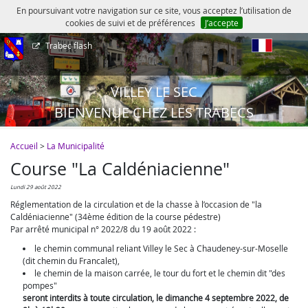
En poursuivant votre navigation sur ce site, vous acceptez l’utilisation de
cookies de suivi et de préférences
J’accepte
Trabec flash
fr
VILLEY LE SEC
BIENVENUE CHEZ LES TRABECS
Accueil
>
La Municipalité
Course "La Caldéniacienne"
lundi 29 août 2022
Réglementation de la circulation et de la chasse à l’occasion de "la
Caldéniacienne" (34ème édition de la course pédestre)
Par arrêté municipal n° 2022/8 du 19 août 2022 :
le chemin communal reliant Villey le Sec à Chaudeney-sur-Moselle
(dit chemin du Francalet),
le chemin de la maison carrée, le tour du fort et le chemin dit "des
pompes"
seront interdits à toute circulation, le dimanche 4 septembre 2022, de