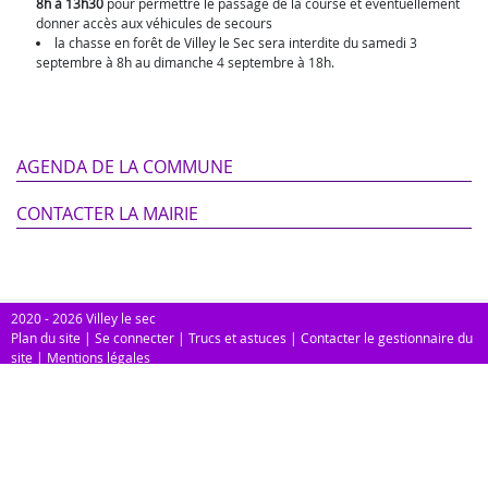
8h à 13h30
pour permettre le passage de la course et éventuellement
donner accès aux véhicules de secours
la chasse en forêt de Villey le Sec sera interdite du samedi 3
septembre à 8h au dimanche 4 septembre à 18h.
AGENDA DE LA COMMUNE
CONTACTER LA MAIRIE
2020 - 2026 Villey le sec
Plan du site
|
Se connecter
|
Trucs et astuces
|
Contacter le gestionnaire du
site
|
Mentions légales