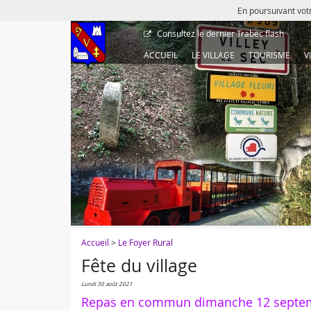
En poursuivant votr
Consultez le dernier
Trabec flash
ACCUEIL
LE VILLAGE
TOURISME
V
Accueil
>
Le Foyer Rural
Fête du village
lundi 30 août 2021
Repas en commun dimanche 12 septe