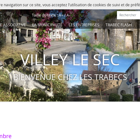
e navigation sur ce site, vous acceptez l’utilisation de cookies de suivi et de pré
Rechercher :
Taille du texte :
A+
/
A-
IE ASSOCIATIVE
LA MUNICIPALITÉ
LES ENTREPRISES
TRABEC FLASH
VILLEY LE SEC
BIENVENUE CHEZ LES TRABECS
mbre