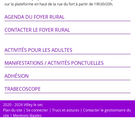
sur la plateforme en haut de la rue du fort à partir de 19h30/20h.
AGENDA DU FOYER RURAL
CONTACTER LE FOYER RURAL
ACTIVITÉS POUR LES ADULTES
MANIFESTATIONS / ACTIVITÉS PONCTUELLES
ADHÉSION
TRABECOSCOPE
2020 - 2026 Villey le sec
Plan du site
|
Se connecter
|
Trucs et astuces
|
Contacter le gestionnaire du
site
|
Mentions légales