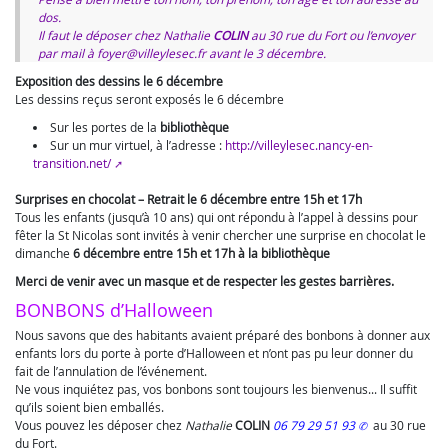
dos.
Il faut le déposer chez
Nathalie
COLIN
au 30 rue du Fort ou l’envoyer
par mail à foyer@villeylesec.fr avant le 3 décembre.
Exposition des dessins le 6 décembre
Les dessins reçus seront exposés le 6 décembre
Sur les portes de la
bibliothèque
Sur un mur virtuel, à l’adresse :
http://villeylesec.nancy-en-
transition.net/
Surprises en chocolat – Retrait le 6 décembre entre 15h et 17h
Tous les enfants (jusqu’à 10 ans) qui ont répondu à l’appel à dessins pour
fêter la St Nicolas sont invités à venir chercher une surprise en chocolat le
dimanche
6 décembre entre 15h et 17h à la bibliothèque
Merci de venir avec un masque et de respecter les gestes barrières.
BONBONS d’Halloween
Nous savons que des habitants avaient préparé des bonbons à donner aux
enfants lors du porte à porte d’Halloween et n’ont pas pu leur donner du
fait de l’annulation de l’événement.
Ne vous inquiétez pas, vos bonbons sont toujours les bienvenus... Il suffit
qu’ils soient bien emballés.
Vous pouvez les déposer chez
Nathalie
COLIN
06 79 29 51 93
au 30 rue
du Fort.