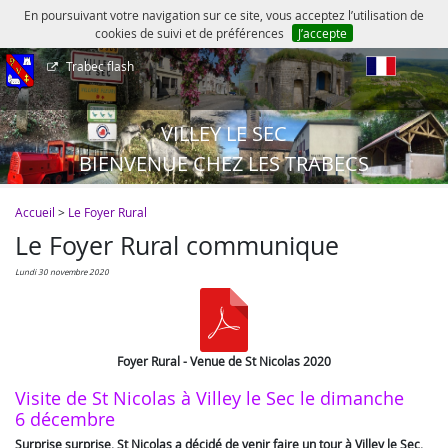
En poursuivant votre navigation sur ce site, vous acceptez l’utilisation de
cookies de suivi et de préférences
J’accepte
Trabec flash
fr
VILLEY LE SEC
BIENVENUE CHEZ LES TRABECS
Accueil
>
Le Foyer Rural
Le Foyer Rural communique
lundi 30 novembre 2020
Foyer Rural - Venue de St Nicolas 2020
Visite de St Nicolas à Villey le Sec le dimanche
6 décembre
Surprise surprise, St Nicolas a décidé de venir faire un tour à Villey le Sec,