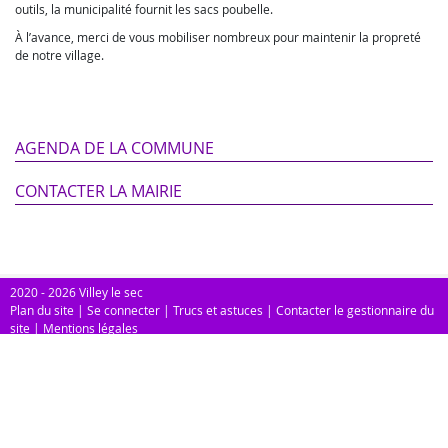
outils, la municipalité fournit les sacs poubelle.
À l’avance, merci de vous mobiliser nombreux pour maintenir la propreté
de notre village.
AGENDA DE LA COMMUNE
CONTACTER LA MAIRIE
2020 - 2026 Villey le sec
Plan du site
|
Se connecter
|
Trucs et astuces
|
Contacter le gestionnaire du
site
|
Mentions légales