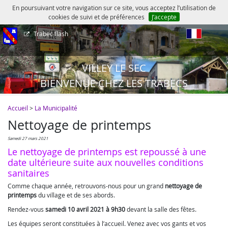
En poursuivant votre navigation sur ce site, vous acceptez l’utilisation de
cookies de suivi et de préférences
J’accepte
Trabec flash
fr
VILLEY LE SEC
BIENVENUE CHEZ LES TRABECS
Accueil
>
La Municipalité
Nettoyage de printemps
samedi 27 mars 2021
Le nettoyage de printemps est repoussé à une
date ultérieure suite aux nouvelles conditions
sanitaires
Comme chaque année, retrouvons-nous pour un grand
nettoyage de
printemps
du village et de ses abords.
Rendez-vous
samedi 10 avril 2021 à 9h30
devant la salle des fêtes.
Les équipes seront constituées à l’accueil. Venez avec vos gants et vos