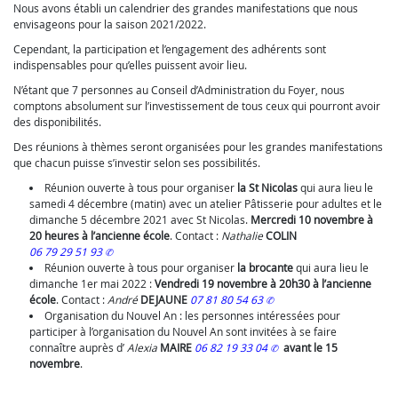
Nous avons établi un calendrier des grandes manifestations que nous
envisageons pour la saison 2021/2022.
Cependant, la participation et l’engagement des adhérents sont
indispensables pour qu’elles puissent avoir lieu.
N’étant que 7 personnes au Conseil d’Administration du Foyer, nous
comptons absolument sur l’investissement de tous ceux qui pourront avoir
des disponibilités.
Des réunions à thèmes seront organisées pour les grandes manifestations
que chacun puisse s’investir selon ses possibilités.
Réunion ouverte à tous pour organiser
la St Nicolas
qui aura lieu le
samedi 4 décembre (matin) avec un atelier Pâtisserie pour adultes et le
dimanche 5 décembre 2021 avec St Nicolas.
Mercredi 10 novembre à
20 heures à l’ancienne école
. Contact :
Nathalie
COLIN
06 79 29 51 93
Réunion ouverte à tous pour organiser
la brocante
qui aura lieu le
dimanche 1er mai 2022 :
Vendredi 19 novembre à 20h30 à l’ancienne
école
. Contact :
André
DEJAUNE
07 81 80 54 63
Organisation du Nouvel An : les personnes intéressées pour
participer à l’organisation du Nouvel An sont invitées à se faire
connaître auprès d’
Alexia
MAIRE
06 82 19 33 04
avant le 15
novembre
.