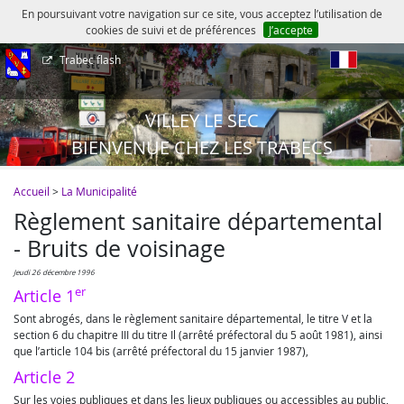
En poursuivant votre navigation sur ce site, vous acceptez l’utilisation de
cookies de suivi et de préférences
J’accepte
Trabec flash
fr
VILLEY LE SEC
BIENVENUE CHEZ LES TRABECS
Accueil
>
La Municipalité
Règlement sanitaire départemental
- Bruits de voisinage
jeudi 26 décembre 1996
er
Article 1
Sont abrogés, dans le règlement sanitaire départemental, le titre V et la
section 6 du chapitre III du titre Il (arrêté préfectoral du 5 août 1981), ainsi
que l’article 104 bis (arrêté préfectoral du 15 janvier 1987),
Article 2
Sur les voies publiques et dans les lieux publiques ou accessibles au public,