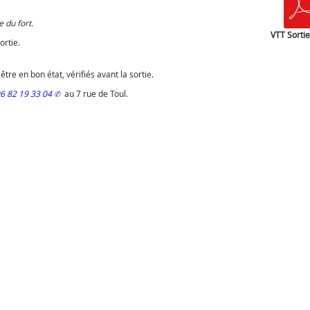
 du fort.
VTT Sorti
ortie.
tre en bon état, vérifiés avant la sortie.
6 82 19 33 04
au 7 rue de Toul.