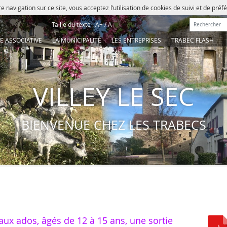
e navigation sur ce site, vous acceptez l’utilisation de cookies de suivi et de pré
Rechercher :
Taille du texte :
A+
/
A-
IE ASSOCIATIVE
LA MUNICIPALITÉ
LES ENTREPRISES
TRABEC FLASH
VILLEY LE SEC
BIENVENUE CHEZ LES TRABECS
 aux ados, âgés de 12 à 15 ans, une sortie