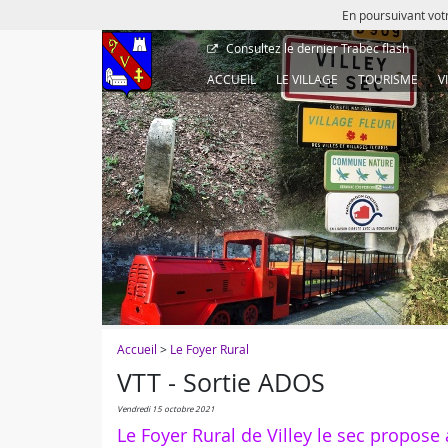
En poursuivant votr
Consultez le dernier
Trabec flash
ACCUEIL
LE VILLAGE
TOURISME
V
Accueil
>
Le Foyer Rural
VTT - Sortie ADOS
vendredi 15 octobre 2021
Le Foyer Rural de Villey le sec propose