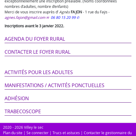
exceptionnellement une inscription préalable. (Noms coordonnées
nombres d’adultes, nombre d’enfants)
Merci de vous inscrire auprès d’
Agnès
FAJON
-
1 rue du Faÿs
-
agnes.fajon@gmail.com
06 80 15 20 99
Inscriptions avant le 3 janvier 2022.
AGENDA DU FOYER RURAL
CONTACTER LE FOYER RURAL
ACTIVITÉS POUR LES ADULTES
MANIFESTATIONS / ACTIVITÉS PONCTUELLES
ADHÉSION
TRABECOSCOPE
2020 - 2026 Villey le sec
Plan du site
|
Se connecter
|
Trucs et astuces
|
Contacter le gestionnaire du