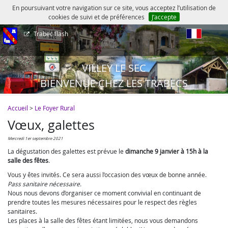
En poursuivant votre navigation sur ce site, vous acceptez l’utilisation de
cookies de suivi et de préférences
J’accepte
Trabec flash
fr
VILLEY LE SEC
BIENVENUE CHEZ LES TRABECS
Accueil
>
Le Foyer Rural
Vœux, galettes
mercredi 1er septembre 2021
La dégustation des galettes est prévue le
dimanche 9 janvier à 15h à la
salle des fêtes
.
Vous y êtes invités. Ce sera aussi l’occasion des vœux de bonne année.
Pass sanitaire nécessaire.
Nous nous devons d’organiser ce moment convivial en continuant de
prendre toutes les mesures nécessaires pour le respect des règles
sanitaires.
Les places à la salle des fêtes étant limitées, nous vous demandons