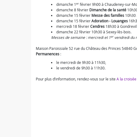
er
dimanche 1
février 9h00 à Chaudeney-sur-Mo
dimanche 8 février
Dimanche de la santé
10h30
dimanche 15 février
Messe des familles
10h30 
dimanche 15 février
Adoration - Louanges
16h3
mercredi 18 février
Cendres
18h30 à Gondrevil
dimanche 22 février 10h30 à Sexey-lès-bois.
er
Messes de semaine : mercredi et 1
vendredi du 
Maison Paroissiale 52 rue du Château des Princes 54840 Go
Permanences
:
le mercredi de 9h30 à 11h30,
le vendredi de 9h30 à 11h30.
Pour plus d’information, rendez-vous sur le site
A la croisée