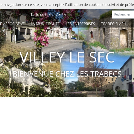
e navigation sur ce site, vous acceptez l’utilisation de cookies de suivi et de pré
Rechercher :
Taille du texte :
A+
/
A-
IE ASSOCIATIVE
LA MUNICIPALITÉ
LES ENTREPRISES
TRABEC FLASH
VILLEY LE SEC
BIENVENUE CHEZ LES TRABECS