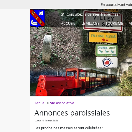
En poursuivant votr
Consultez le dernier
Trabec flash
ACCUEIL
LE VILLAGE
TOURISME
V
Accueil
>
Vie associative
Annonces paroissiales
lundi 19 janvier 2026
Les prochaines messes seront célébrées :