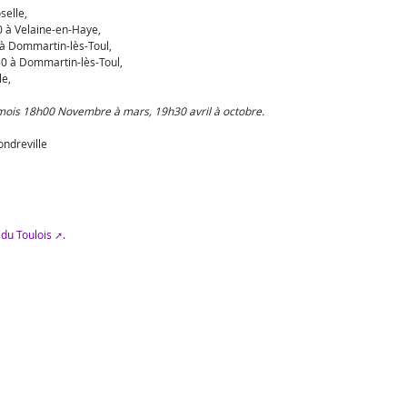
selle,
 à Velaine-en-Haye,
à Dommartin-lès-Toul,
0 à Dommartin-lès-Toul,
le,
mois 18h00 Novembre à mars, 19h30 avril à octobre.
ndreville
 du Toulois
.