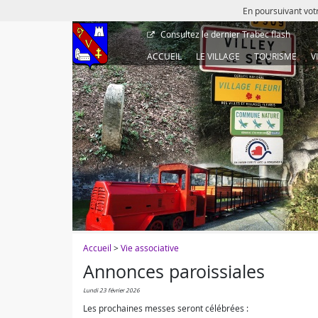
En poursuivant votr
Consultez le dernier
Trabec flash
ACCUEIL
LE VILLAGE
TOURISME
V
Accueil
>
Vie associative
Annonces paroissiales
lundi 23 février 2026
Les prochaines messes seront célébrées :