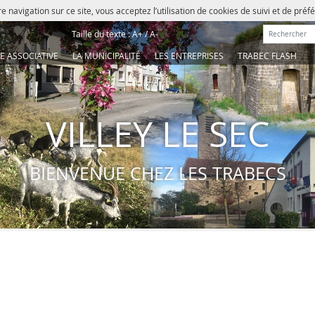
e navigation sur ce site, vous acceptez l’utilisation de cookies de suivi et de pré
Rechercher :
Taille du texte :
A+
/
A-
IE ASSOCIATIVE
LA MUNICIPALITÉ
LES ENTREPRISES
TRABEC FLASH
VILLEY LE SEC
BIENVENUE CHEZ LES TRABECS