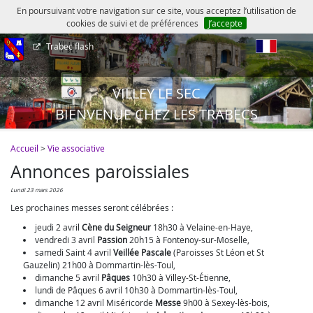
En poursuivant votre navigation sur ce site, vous acceptez l’utilisation de
cookies de suivi et de préférences
J’accepte
Trabec flash
fr
VILLEY LE SEC
BIENVENUE CHEZ LES TRABECS
Accueil
>
Vie associative
Annonces paroissiales
lundi 23 mars 2026
Les prochaines messes seront célébrées :
jeudi 2 avril
Cène du Seigneur
18h30 à Velaine-en-Haye,
vendredi 3 avril
Passion
20h15 à Fontenoy-sur-Moselle,
samedi Saint 4 avril
Veillée Pascale
(Paroisses St Léon et St
Gauzelin) 21h00 à Dommartin-lès-Toul,
dimanche 5 avril
Pâques
10h30 à Villey-St-Étienne,
lundi de Pâques 6 avril 10h30 à Dommartin-lès-Toul,
dimanche 12 avril Miséricorde
Messe
9h00 à Sexey-lès-bois,