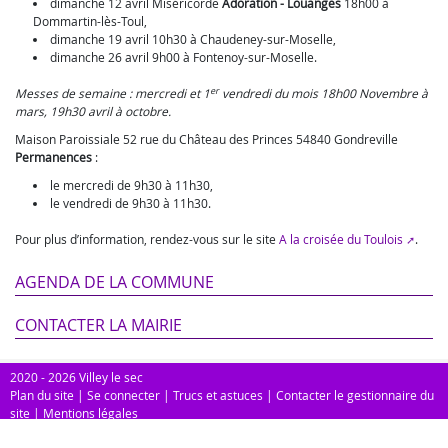
dimanche 12 avril Miséricorde
Adoration - Louanges
18h00 à
Dommartin-lès-Toul,
dimanche 19 avril 10h30 à Chaudeney-sur-Moselle,
dimanche 26 avril 9h00 à Fontenoy-sur-Moselle.
er
Messes de semaine : mercredi et 1
vendredi du mois 18h00 Novembre à
mars, 19h30 avril à octobre.
Maison Paroissiale 52 rue du Château des Princes 54840 Gondreville
Permanences
:
le mercredi de 9h30 à 11h30,
le vendredi de 9h30 à 11h30.
Pour plus d’information, rendez-vous sur le site
A la croisée du Toulois
.
AGENDA DE LA COMMUNE
CONTACTER LA MAIRIE
2020 - 2026 Villey le sec
Plan du site
|
Se connecter
|
Trucs et astuces
|
Contacter le gestionnaire du
site
|
Mentions légales