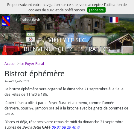
En poursuivant votre navigation sur ce site, vous acceptez l’utilisation de
cookies de suivi et de préférences
J’accepte
Trabec flash
fr
VILLEY LE SEC
BIENVENUE CHEZ LES TRABECS
Accueil
>
Le Foyer Rural
Bistrot éphémère
samedi 26 juillet 2025
Le bistrot éphémère sera organisé le dimanche 21 septembre à la Salle
des Fêtes de 11h30 à 18h.
L’apéritif sera offert par le Foyer Rural et au menu, comme l’année
dernière, pour 9€, jambon braisé à la broche avec beignets de pommes de
terre.
D’ores et déjà, réservez votre repas de midi du dimanche 21 septembre
auprès de
Bernadette
GAFF
06 31 58 29 40