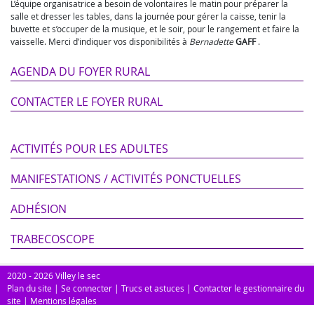
L’équipe organisatrice a besoin de volontaires le matin pour préparer la
salle et dresser les tables, dans la journée pour gérer la caisse, tenir la
buvette et s’occuper de la musique, et le soir, pour le rangement et faire la
vaisselle. Merci d’indiquer vos disponibilités à
Bernadette
GAFF
.
AGENDA DU FOYER RURAL
CONTACTER LE FOYER RURAL
ACTIVITÉS POUR LES ADULTES
MANIFESTATIONS / ACTIVITÉS PONCTUELLES
ADHÉSION
TRABECOSCOPE
2020 - 2026 Villey le sec
Plan du site
|
Se connecter
|
Trucs et astuces
|
Contacter le gestionnaire du
site
|
Mentions légales