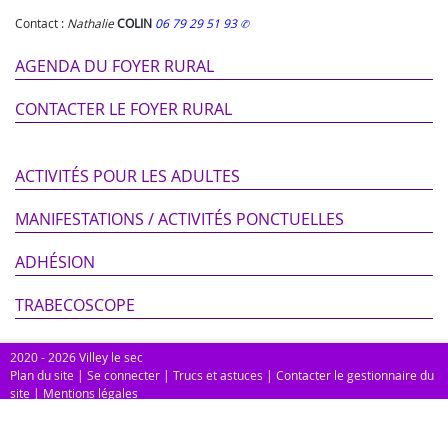
Contact :
Nathalie
COLIN
06 79 29 51 93
AGENDA DU FOYER RURAL
CONTACTER LE FOYER RURAL
ACTIVITÉS POUR LES ADULTES
MANIFESTATIONS / ACTIVITÉS PONCTUELLES
ADHÉSION
TRABECOSCOPE
2020 - 2026 Villey le sec
Plan du site
|
Se connecter
|
Trucs et astuces
|
Contacter le gestionnaire du
site
|
Mentions légales