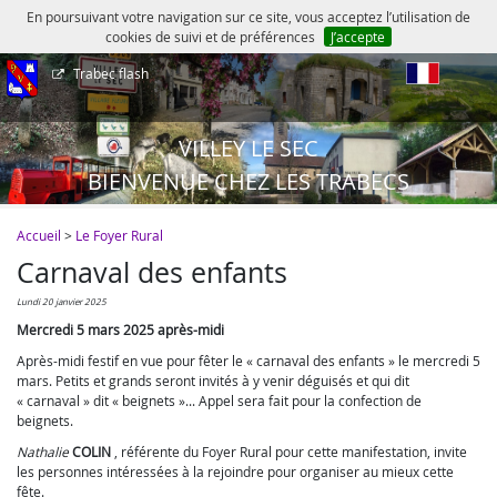
En poursuivant votre navigation sur ce site, vous acceptez l’utilisation de
cookies de suivi et de préférences
J’accepte
Trabec flash
fr
VILLEY LE SEC
BIENVENUE CHEZ LES TRABECS
Accueil
>
Le Foyer Rural
Carnaval des enfants
lundi 20 janvier 2025
Mercredi 5 mars 2025 après-midi
Après-midi festif en vue pour fêter le « carnaval des enfants » le mercredi 5
mars. Petits et grands seront invités à y venir déguisés et qui dit
« carnaval » dit « beignets »... Appel sera fait pour la confection de
beignets.
Nathalie
COLIN
, référente du Foyer Rural pour cette manifestation, invite
les personnes intéressées à la rejoindre pour organiser au mieux cette
fête.