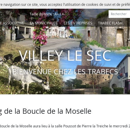
e navigation sur ce site, vous acceptez l’utilisation de cookies de suivi et de pré
Rechercher :
Taille du texte :
A+
/
A-
IE ASSOCIATIVE
LA MUNICIPALITÉ
LES ENTREPRISES
TRABEC FLASH
VILLEY LE SEC
BIENVENUE CHEZ LES TRABECS
 de la Boucle de la Moselle
ucle de la Moselle aura lieu à la salle Poussot de Pierre la Treiche le mercredi 