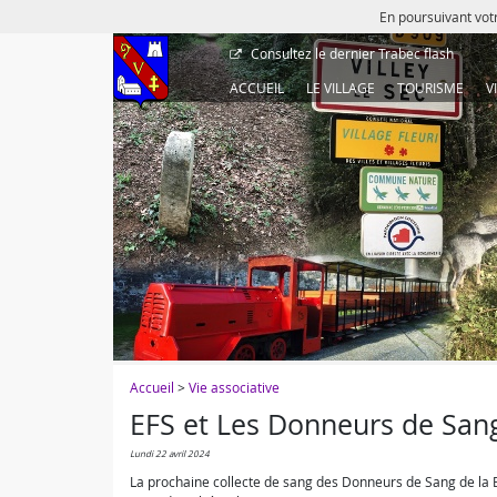
En poursuivant votr
Consultez le dernier
Trabec flash
ACCUEIL
LE VILLAGE
TOURISME
V
Accueil
>
Vie associative
EFS et Les Donneurs de Sang
lundi 22 avril 2024
La prochaine collecte de sang des Donneurs de Sang de la Bo