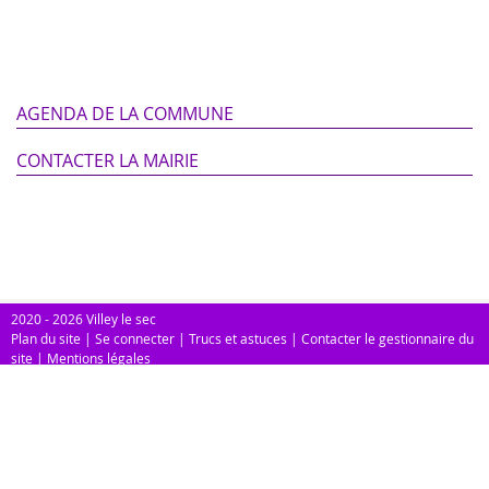
AGENDA DE LA COMMUNE
CONTACTER LA MAIRIE
2020 - 2026 Villey le sec
Plan du site
|
Se connecter
|
Trucs et astuces
|
Contacter le gestionnaire du
site
|
Mentions légales