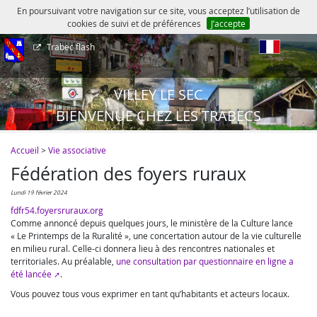
En poursuivant votre navigation sur ce site, vous acceptez l’utilisation de
cookies de suivi et de préférences
J’accepte
Trabec flash
fr
VILLEY LE SEC
BIENVENUE CHEZ LES TRABECS
Accueil
>
Vie associative
Fédération des foyers ruraux
lundi 19 février 2024
fdfr54.foyersruraux.org
Comme annoncé depuis quelques jours, le ministère de la Culture lance
« Le Printemps de la Ruralité », une concertation autour de la vie culturelle
en milieu rural. Celle-ci donnera lieu à des rencontres nationales et
territoriales. Au préalable,
une consultation par questionnaire en ligne a
été lancée
.
Vous pouvez tous vous exprimer en tant qu’habitants et acteurs locaux.