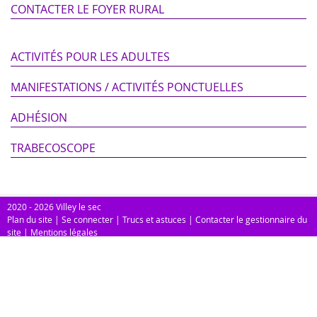
CONTACTER LE FOYER RURAL
ACTIVITÉS POUR LES ADULTES
MANIFESTATIONS / ACTIVITÉS PONCTUELLES
ADHÉSION
TRABECOSCOPE
2020 - 2026 Villey le sec
Plan du site
|
Se connecter
|
Trucs et astuces
|
Contacter le gestionnaire du
site
|
Mentions légales