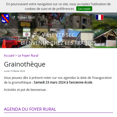
En poursuivant votre navigation sur ce site, vous acceptez l’utilisation de
cookies de suivi et de préférences
J’accepte
Trabec flash
fr
VILLEY LE SEC
BIENVENUE CHEZ LES TRABECS
Accueil
>
Le Foyer Rural
Grainothèque
lundi 19 février 2024
Vous pouvez dès à présent noter sur vos agendas la date de l’inauguration
de la grainothèque :
Samedi 23 mars 2024 à l’ancienne école
.
Activités et pot de bienvenue.
AGENDA DU FOYER RURAL