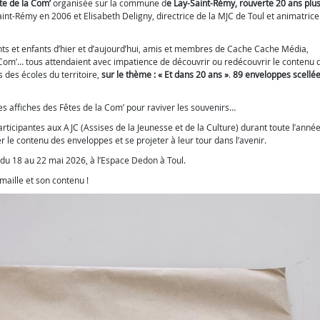
te de la Com’
organisée sur la commune d
e Lay-Saint-Rémy, rouverte 20 ans plus
aint-Rémy en 2006 et Elisabeth Deligny, directrice de la MJC de Toul et animatrice
ents et enfants d’hier et d’aujourd’hui, amis et membres de Cache Cache Média,
la Com’… tous attendaient avec impatience de découvrir ou redécouvrir le contenu d
 des écoles du territoire,
sur le thème : « Et dans 20 ans »
.
89 enveloppes scellées
nes affiches des Fêtes de la Com’ pour raviver les souvenirs…
rticipantes aux AJC (Assises de la Jeunesse et de la Culture) durant toute l’anné
r le contenu des enveloppes et se projeter à leur tour dans l’avenir.
du 18 au 22 mai 2026, à l’Espace Dedon à Toul.
maille et son contenu !