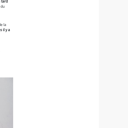
 tard
 du
e la
 il y a
e