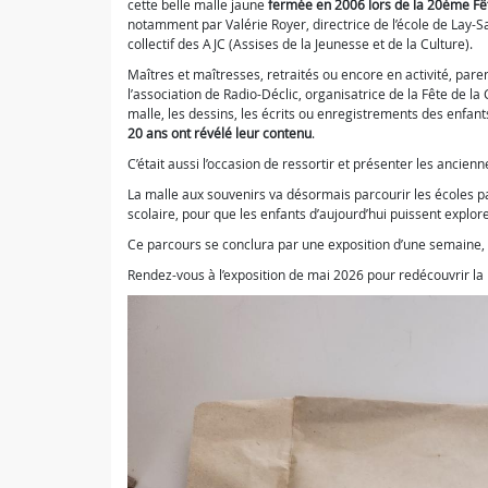
cette belle malle jaune
fermée en 2006 lors de la 20ème Fê
notamment par Valérie Royer, directrice de l’école de Lay-S
collectif des AJC (Assises de la Jeunesse et de la Culture).
Maîtres et maîtresses, retraités ou encore en activité, par
l’association de Radio-Déclic, organisatrice de la Fête de 
malle, les dessins, les écrits ou enregistrements des enfants
20 ans ont révélé leur contenu
.
C’était aussi l’occasion de ressortir et présenter les ancien
La malle aux souvenirs va désormais parcourir les écoles pa
scolaire, pour que les enfants d’aujourd’hui puissent explore
Ce parcours se conclura par une exposition d’une semaine, 
Rendez-vous à l’exposition de mai 2026 pour redécouvrir la 