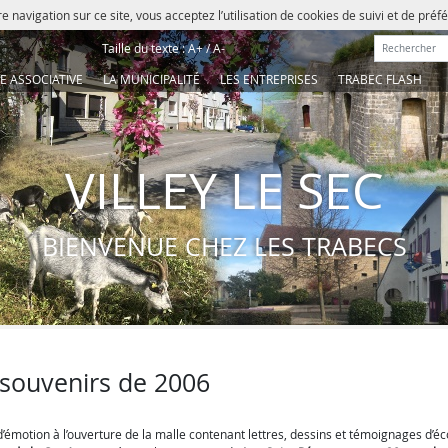
e navigation sur ce site, vous acceptez l’utilisation de cookies de suivi et de pré
Rechercher :
Taille du texte :
A+
/
A-
IE ASSOCIATIVE
LA MUNICIPALITÉ
LES ENTREPRISES
TRABEC FLASH
VILLEY LE SEC
BIENVENUE CHEZ LES TRABECS
 souvenirs de 2006
émotion à l’ouverture de la malle contenant lettres, dessins et témoignages d’éc