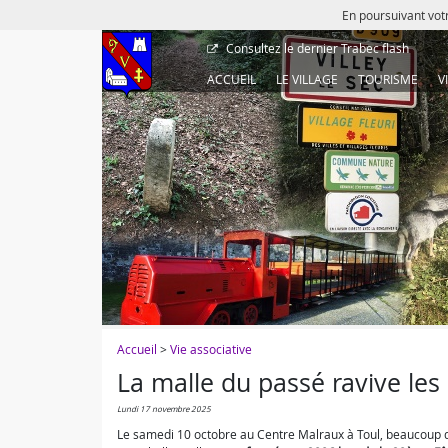
En poursuivant votr
Consultez le dernier
Trabec flash
ACCUEIL
LE VILLAGE
TOURISME
V
Accueil
>
Vie associative
La malle du passé ravive les
lundi 17 novembre 2025
Le samedi 10 octobre au Centre Malraux à Toul, beaucoup d’