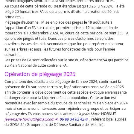
météorologiques favorables à la sortie des premières fondatrices.
Au cours de cette période qui s’est étendue jusqu’au 26 juin 2024, il a été
piégé 20 fondatrices FA ce qui a permis d’éviter la création de 20 nids
primaires…
Piégeage d’automne : Mise en place des pièges le 19 août suite à
l’apparition d’un FA sur rucher, première prise le 12 octobre et fin de
l’opération le 10 décembre 2024. Au cours de cette période, ce sont 353 FA
qui ont été piégés et tués. Dans ces prises d’automne, ce sont des
ouvrières issues des nids secondaires (que l’on peut repérer en hauteur
sur les arbres) et aussi les futures fondatrices de nids pour l’année
suivante…
Les prises de FA sont collectées sur le site du département 54 qui participe
au Plan National de Lutte contre le FA.
Opération de piégeage 2025
Compte tenu des résultats du piégeage de l’année 2024, confirmant la
présence de FA sur notre territoire, l’opération sera renouvelée en 2025
afin de contenir le développement de cette espèce exotique envahissante
et dangereuse pour la biodiversité et la population. Cette action est
reconduite avec l’ensemble du groupe de sentinelles mis en place en 2024
mais si certains sont intéressés pour rejoindre ce groupe et participer au
piègeage des FA vous pouvez vous adresser à
Jean-Marie
HORNUT
jeanmarie.hornut@gmail.com
06 80 34 62 42
, référent local auprès
du GDSA 54 (Groupement de Défense Sanitaire de l’Abeille).