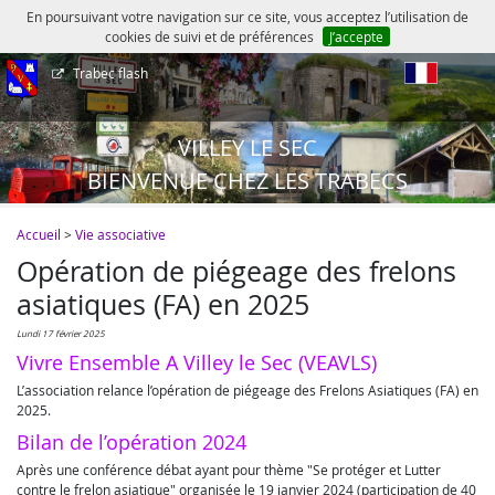
En poursuivant votre navigation sur ce site, vous acceptez l’utilisation de
cookies de suivi et de préférences
J’accepte
Trabec flash
fr
VILLEY LE SEC
BIENVENUE CHEZ LES TRABECS
Accueil
>
Vie associative
Opération de piégeage des frelons
asiatiques (FA) en 2025
lundi 17 février 2025
Vivre Ensemble A Villey le Sec (VEAVLS)
L’association relance l’opération de piégeage des Frelons Asiatiques (FA) en
2025.
Bilan de l’opération 2024
Après une conférence débat ayant pour thème "Se protéger et Lutter
contre le frelon asiatique" organisée le 19 janvier 2024 (participation de 40