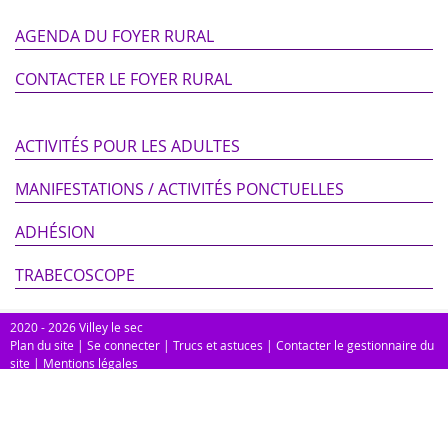
AGENDA DU FOYER RURAL
CONTACTER LE FOYER RURAL
ACTIVITÉS POUR LES ADULTES
MANIFESTATIONS / ACTIVITÉS PONCTUELLES
ADHÉSION
TRABECOSCOPE
2020 - 2026 Villey le sec
Plan du site
|
Se connecter
|
Trucs et astuces
|
Contacter le gestionnaire du
site
|
Mentions légales