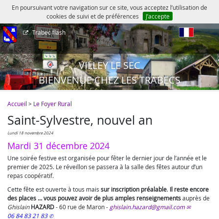
En poursuivant votre navigation sur ce site, vous acceptez l’utilisation de
cookies de suivi et de préférences
J’accepte
Trabec flash
fr
VILLEY LE SEC
BIENVENUE CHEZ LES TRABECS
Accueil
>
Le Foyer Rural
Saint-Sylvestre, nouvel an
lundi 18 novembre 2024
Mardi 31 décembre 2024
Une soirée festive est organisée pour fêter le dernier jour de l’année et le
premier de 2025. Le réveillon se passera à la salle des fêtes autour d’un
repas coopératif.
Cette fête est ouverte à tous mais
sur inscription préalable
.
Il reste encore
des places … vous pouvez avoir de plus amples renseignements
auprès de
Ghislain
HAZARD
-
60 rue de Maron
-
ghislain.hazard@gmail.com
06 84 83 21 83