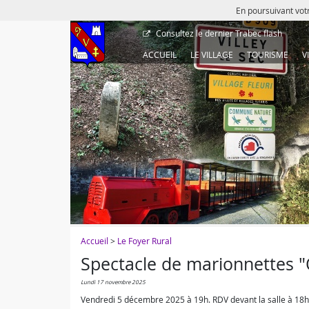
En poursuivant votr
Consultez le dernier
Trabec flash
ACCUEIL
LE VILLAGE
TOURISME
V
Accueil
>
Le Foyer Rural
Spectacle de marionnettes 
lundi 17 novembre 2025
Vendredi 5 décembre 2025 à 19h. RDV devant la salle à 18