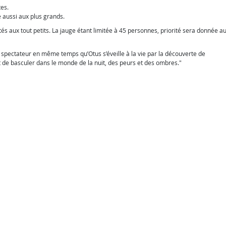
es.
é aussi aux plus grands.
és aux tout petits. La jauge étant limitée à 45 personnes, priorité sera donnée a
e spectateur en même temps qu’Otus s’éveille à la vie par la découverte de
t de basculer dans le monde de la nuit, des peurs et des ombres."