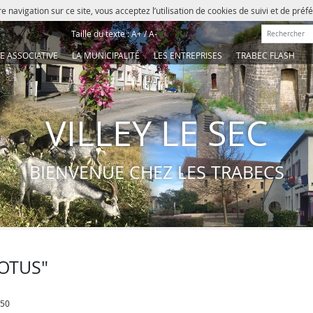
e navigation sur ce site, vous acceptez l’utilisation de cookies de suivi et de pré
Rechercher :
Taille du texte :
A+
/
A-
IE ASSOCIATIVE
LA MUNICIPALITÉ
LES ENTREPRISES
TRABEC FLASH
VILLEY LE SEC
BIENVENUE CHEZ LES TRABECS
"OTUS"
h50