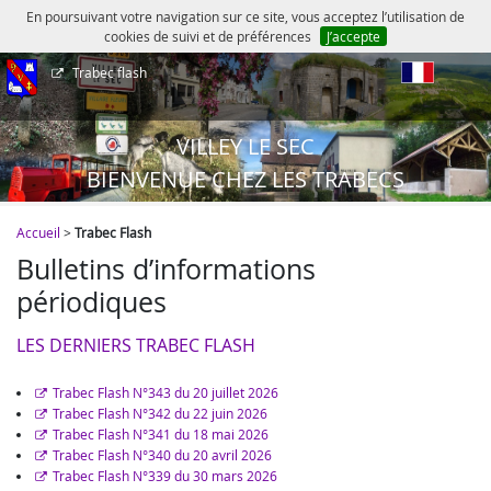
En poursuivant votre navigation sur ce site, vous acceptez l’utilisation de
cookies de suivi et de préférences
J’accepte
Trabec flash
fr
VILLEY LE SEC
BIENVENUE CHEZ LES TRABECS
Accueil
>
Trabec Flash
Bulletins d’informations
périodiques
LES DERNIERS TRABEC FLASH
Trabec Flash N°343 du 20 juillet 2026
Trabec Flash N°342 du 22 juin 2026
Trabec Flash N°341 du 18 mai 2026
Trabec Flash N°340 du 20 avril 2026
Trabec Flash N°339 du 30 mars 2026