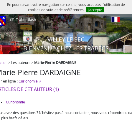
En poursuivant votre navigation sur ce site, vous acceptez l’utilisation de
cookies de suivi et de préférences
J’accepte
Trabec flash
fr
VILLEY LE SEC
BIENVENUE CHEZ LES TRABECS
cueil
> Les auteurs >
Marie-Pierre DARDAIGNE
arie-Pierre DARDAIGNE
ir en ligne :
Curionomie
RTICLES DE CET AUTEUR (1)
Curionomie
us avez des questions ? N’hésitez pas à nous contacter, nous vous répondrons d
s plus brefs délais