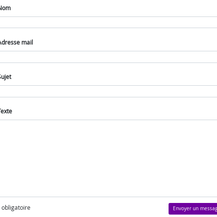
Nom
Adresse mail
Sujet
Texte
) obligatoire