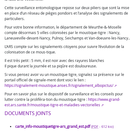
Cette surveillance entomologique repose sur deux piliers que sont la mise
en place d’un réseau de pièges pondoirs et l’analyse des signalements de
particuliers.
Pour votre bonne information, le département de Meurthe-&-Moselle
compte désormais 5 villes colonisées par le moustique-tigre : Nancy,
Laneuveville-devant-Nancy, Pulnoy, Seichamps et Van-doeuvre-les-Nancy..
L’ARS compte sur les signalements citoyens pour suivre l’évolution de la
colonisation de ce mous-tique.
Il est très petit : 5 mm, il est noir avec des rayures blanches
Il pique durant la journée et sa piqûre est douloureuse.
Si vous pensez avoir vu un moustique tigre, signalez sa présence sur le
portail officiel de signale-ment dont voici le lien :
https://signalement-moustique.anses.fr/signalement_albopictus/
Pour en savoir plus sur le dispositif de surveillance et les conseils pour
lutter contre la proliféra-tion du moustique tigre :
https://www.grand-
est.ars.sante.fr/moustique-tigre-et-maladies-vectorielles
DOCUMENTS JOINTS
carte_info-moustiquetigre-ars_grand_est.pdf
(
PDF
-
612 kio
)