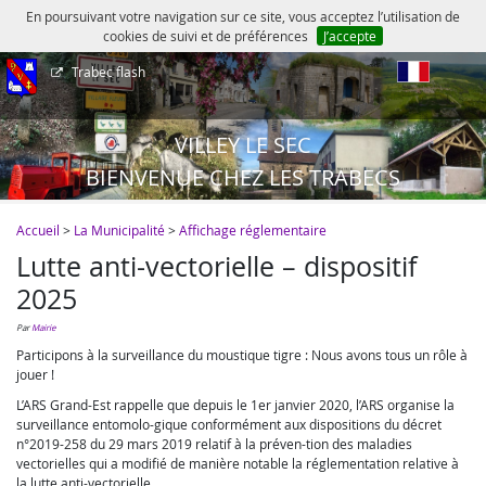
En poursuivant votre navigation sur ce site, vous acceptez l’utilisation de
cookies de suivi et de préférences
J’accepte
Trabec flash
fr
VILLEY LE SEC
BIENVENUE CHEZ LES TRABECS
Accueil
>
La Municipalité
>
Affichage réglementaire
Lutte anti-vectorielle – dispositif
2025
par
Mairie
Participons à la surveillance du moustique tigre : Nous avons tous un rôle à
jouer !
L’ARS Grand-Est rappelle que depuis le 1er janvier 2020, l’ARS organise la
surveillance entomolo-gique conformément aux dispositions du décret
n°2019-258 du 29 mars 2019 relatif à la préven-tion des maladies
vectorielles qui a modifié de manière notable la réglementation relative à
la lutte anti-vectorielle.